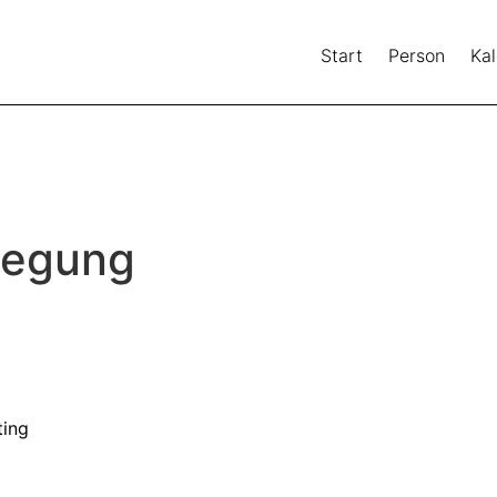
Start
Person
Ka
wegung
ting